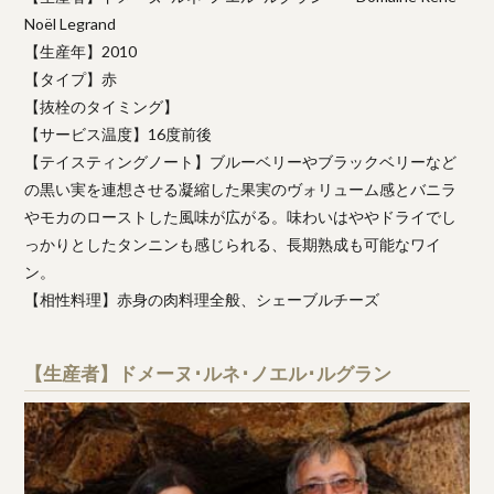
Noël Legrand
【生産年】2010
【タイプ】赤
【抜栓のタイミング】
【サービス温度】16度前後
【テイスティングノート】ブルーベリーやブラックベリーなど
の黒い実を連想させる凝縮した果実のヴォリューム感とバニラ
やモカのローストした風味が広がる。味わいはややドライでし
っかりとしたタンニンも感じられる、長期熟成も可能なワイ
ン。
【相性料理】赤身の肉料理全般、シェーブルチーズ
【生産者】ドメーヌ･ルネ･ノエル･ルグラン