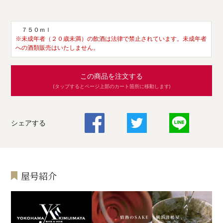
７５０ｍｌ
※未成年者（２０歳未満）の飲酒は法律で禁止されています。未成年者
への酒類販売はいたしません。
この商品を注文する
(タップするとページ上部のカート箇所に移動します)
シェアする
屋号紹介