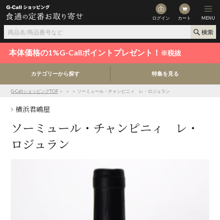
ログイン
カート
MENU
本体価格の1%G-Callポイントプレゼント！
※税抜
カテゴリーから探す
特集を見る
G-CallショッピングTOP
＞
＞
＞ ソーミュール・チャンピニィ レ・ロジュラン
横浜君嶋屋
ソーミュール・チャンピニィ レ・
ロジュラン