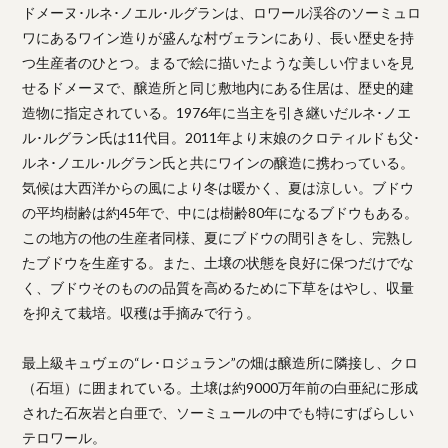
ドメーヌ･ルネ･ノエル･ルグランは、ロワール渓谷のソーミュロ
ワにあるワイン造りが盛んな村ヴェランにあり、長い歴史を持
つ生産者のひとつ。まるで絵に描いたような美しい佇まいを見
せるドメーヌで、醸造所と同じ敷地内にある住居は、歴史的建
造物に指定されている。1976年に当主を引き継いだルネ･ノエ
ル･ルグラン氏は11代目。2011年より末娘のクロティルドも父･
ルネ･ノエル･ルグラン氏と共にワインの醸造に携わっている。
気候は大西洋からの風により冬は暖かく、夏は涼しい。ブドウ
の平均樹齢は約45年で、中には樹齢80年になるブドウもある。
この地方の他の生産者同様、夏にブドウの間引きをし、完熟し
たブドウを生産する。また、土壌の状態を良好に保つだけでな
く、ブドウそのものの品質を高めるために下草をはやし、収量
を抑えて栽培。収穫は手摘みで行う。
最上級キュヴェの“レ･ロジュラン”の畑は醸造所に隣接し、クロ
（石垣）に囲まれている。土壌は約9000万年前の白亜紀に形成
された石灰岩と白亜で、ソーミュールの中でも特にすばらしい
テロワール。