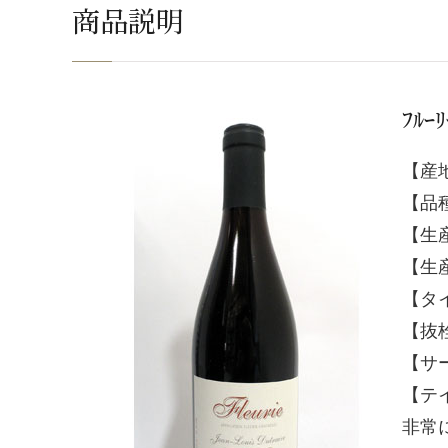
商品説明
ﾌﾙｰﾘ
【産
【品
【生産
【生産
【タ
【抜
【サ
【テ
非常