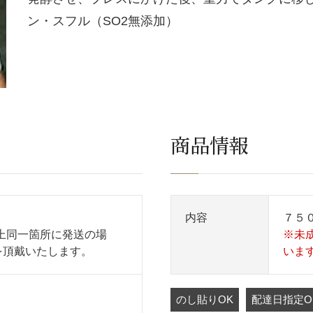
ン・スフル（SO2無添加）
商品情報
内容
７５
上同一箇所に発送の場
※未
を頂戴いたします。
いま
のし貼りOK
配達日指定O