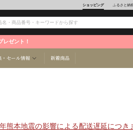
ショッピング
ふるさと納
ントプレゼント！
集・セール情報
新着商品
文化
魚介類
ジュエリー
肉類
インテリ
ション
総菜
定期購読雑誌
麺類/つ
書籍
8年熊本地震の影響による配送遅延につき