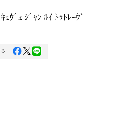
蜂蜜
パン
防災関連
 ｷｭｳﾞｪ ｼﾞｬﾝ ﾙｲ ﾄｩﾄﾚｰｳﾞ
り寄せ
健康/美容
する