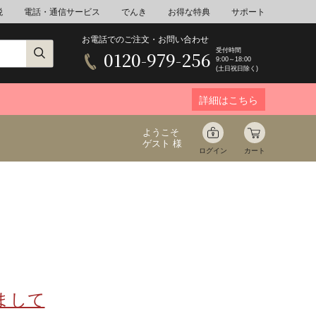
税
電話・通信サービス
でんき
お得な特典
サポート
お電話でのご注文・お問い合わせ
受付時間
0120-979-256
9:00～18:00
(土日祝日除く)
詳細はこちら
ようこそ
ゲスト 様
ログイン
カート
ア
野菜
花束ギフト
ゆ
ミネラルウォーター
音楽
まして