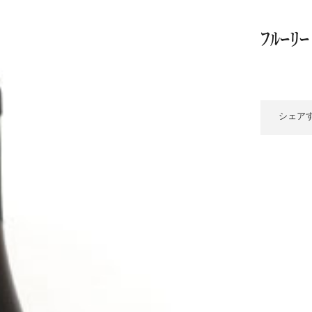
/ドリンク
ベビー
調味料
伝統工芸
乳製品/
事務用品
ﾌﾙｰﾘｰ
材
関連
ギフト
豊洲お取
シェア