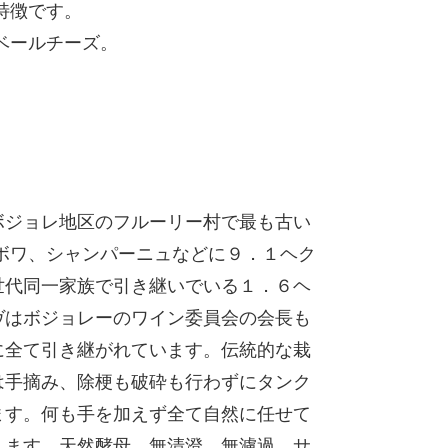
特徴です。
ベールチーズ。
ボジョレ地区のフルーリー村で最も古い
ボワ、シャンパーニュなどに９．１ヘク
世代同一家族で引き継いでいる１．６ヘ
ヴはボジョレーのワイン委員会の会長も
に全て引き継がれています。伝統的な栽
は手摘み、除梗も破砕も行わずにタンク
ます。何も手を加えず全て自然に任せて
します。天然酵母、無清澄、無濾過、サ