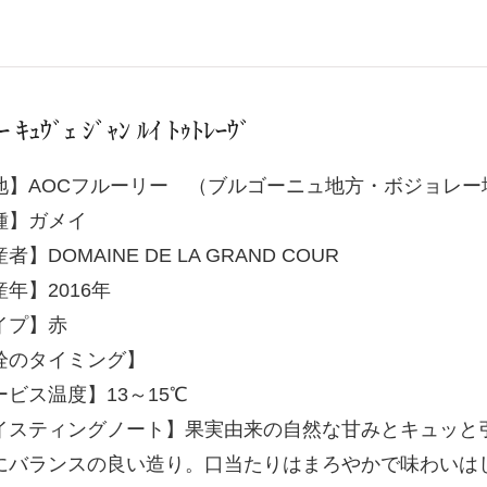
ｰ ｷｭｳﾞｪ ｼﾞｬﾝ ﾙｲ ﾄｩﾄﾚｰｳﾞ
地】AOCフルーリー （ブルゴーニュ地方・ボジョレー
種】ガメイ
者】DOMAINE DE LA GRAND COUR
年】2016年
イプ】赤
栓のタイミング】
ービス温度】13～15℃
イスティングノート】果実由来の自然な甘みとキュッと
にバランスの良い造り。口当たりはまろやかで味わいは