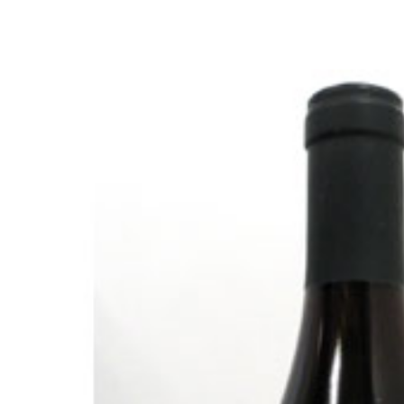
お酒
家電
珈琲/茶
キッズ
鍋
健康/美容
旬の食
ペット
産地検索