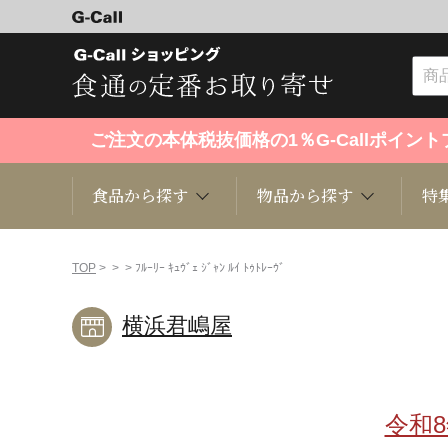
ご注文の本体税抜価格の1％G-Callポイ
食品から探す
物品から探す
特
食品から探す
物品から探す
特集・セール情報
TOP
>
>
> ﾌﾙｰﾘｰ ｷｭｳﾞｪ ｼﾞｬﾝ ﾙｲ ﾄｩﾄﾚｰｳﾞ
横浜君嶋屋
くだもの
趣味・雑貨
お米
芸能・
洋菓子
キッチン用品
和菓子
ファッ
令和